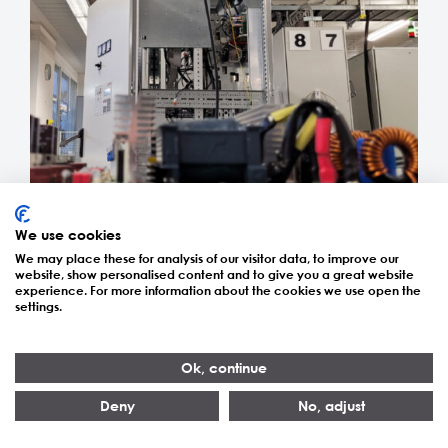
We use cookies
We may place these for analysis of our visitor data, to improve our
Statron stärkt das R&D Team für zukünftiges
website, show personalised content and to give you a great website
nachhaltiges Wachstum.
experience. For more information about the cookies we use open the
settings.
Ok, continue
Deny
No, adjust